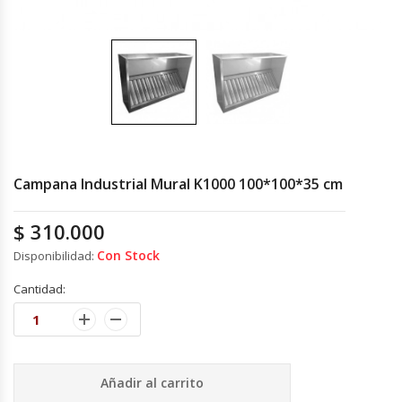
Cocinas Industriales
Encimeras Eléctricas
Congeladoras Tapa De Vidrio
Congeladoras Tapa Dura
Campana Industrial Mural K1000 100*100*35 cm
Congeladores Verticales
$
310.000
Con Stock
Disponibilidad:
Coolers / Visicoolers
Cantidad:
Cortadoras De Fiambre
Cortadoras De Huesos
Añadir al carrito