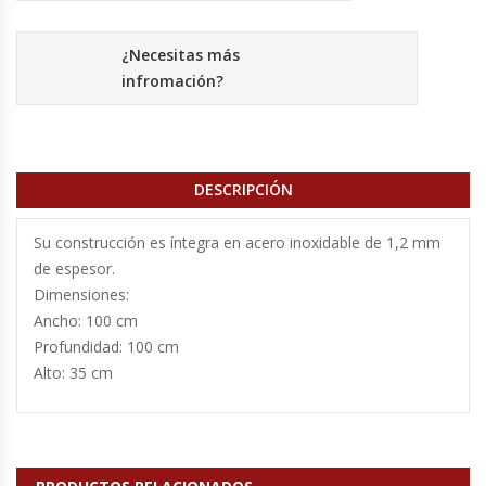
Cutters
¿Necesitas más
Dispensadores De Salsas
infromación?
Embutidoras
Estanterías Y Repisas
DESCRIPCIÓN
Exhibidoras De Productos Calientes
Su construcción es íntegra en acero inoxidable de 1,2 mm
de espesor.
Expendedoras De Jugo
Dimensiones:
Ancho: 100 cm
Exprimidor De Naranjas
Profundidad: 100 cm
Alto: 35 cm
Exprimidoras De Cítricos
Extractoras De Jugos