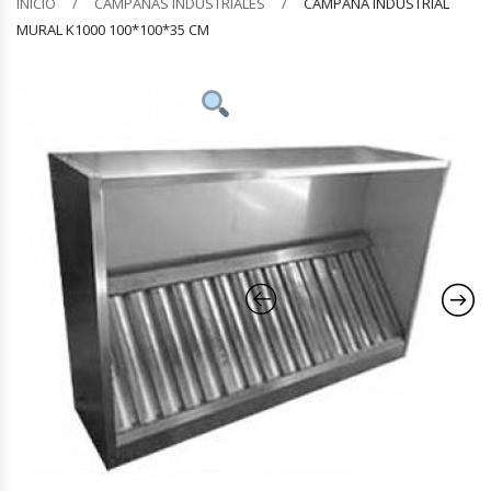
INICIO
CAMPANAS INDUSTRIALES
CAMPANA INDUSTRIAL
MURAL K1000 100*100*35 CM
Barquilleras
Batidoras
Bolsas De Sellado Al Vacío
Cafeteras
Calentadores De Platos
Cámaras Fermentadoras
Campanas Industriales
Carros Bandejeros
Cocedoras De Pastas