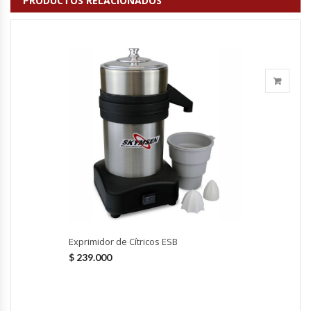
PRODUCTOS RELACIONADOS
Fabricadoras De Hielo
Formadora De Pizza
Freidoras Industriales
Frigobar
Granizadoras
Hervidores / Percoladores
Hornos A Piso Y Pizzeros
Exprimidor de Cítricos ESB
$
239.000
Hornos Cocción Acelerada
Hornos Eléctricos