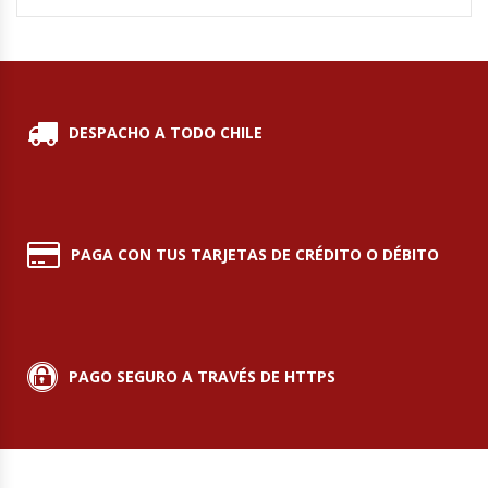
Hornos Turbos / Convectores
Hornos Industriales
DESPACHO A TODO CHILE
Laminadora De Masas
Lavafondos
Lavavajillas
PAGA CON TUS TARJETAS DE CRÉDITO O DÉBITO
Licuadoras Industriales
Mesones De Trabajo
PAGO SEGURO A TRAVÉS DE HTTPS
Mesones Refrigerados
Mesones Saladette