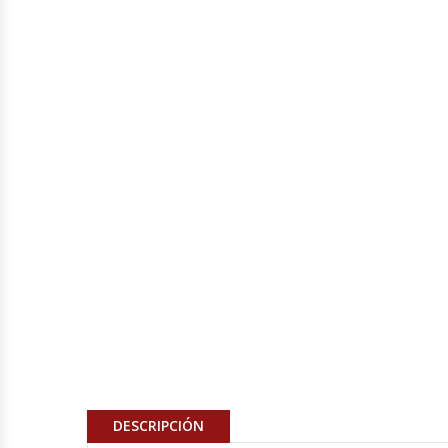
Fabricadoras De Hielo
Formadora De Pizza
Freidoras Industriales
Frigobar
Granizadoras
Hervidores / Percoladores
Hornos A Piso Y Pizzeros
Hornos Cocción Acelerada
Hornos Eléctricos
DESCRIPCIÓN