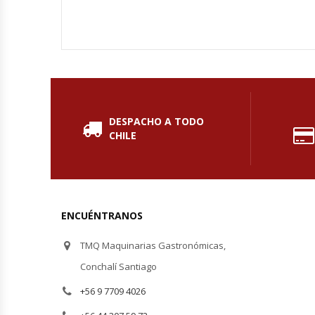
Planchas Churrasqueras
Procesadoras De Alimentos
Puntos De Venta
DESPACHO A TODO
CHILE
Rallador De Pan
Ralladoras De Queso
Rebanadoras De Pan De Molde
ENCUÉNTRANOS
TMQ Maquinarias Gastronómicas,
Refrigeradores Industriales
Conchalí Santiago
Repuestos Hornos Turbos
+56 9 7709 4026