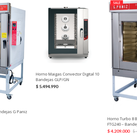
SALE
Horno Maigas Convector Digital 10
Bandejas GLP/GN
$
5.494.990
ndejas G Paniz
Horno Turbo 8 
FTG240 – Bande
$
4.209.000
$