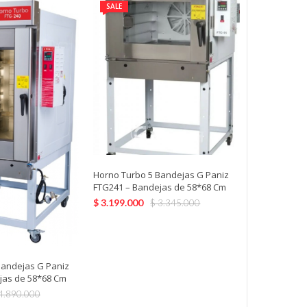
SALE
Horno Maigas
Horno Turbo 5 Bandejas G Paniz
Eléctrico 4 
FTG241 – Bandejas de 58*68 Cm
$
694.990
$
3.199.000
$
3.345.000
Bandejas G Paniz
jas de 58*68 Cm
4.890.000