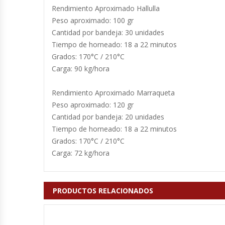
Rendimiento Aproximado Hallulla
Hornos Turbos / Convectores
Peso aproximado: 100 gr
Cantidad por bandeja: 30 unidades
Hornos Industriales
Tiempo de horneado: 18 a 22 minutos
Grados: 170°C / 210°C
Laminadora De Masas
Carga: 90 kg/hora
Lavafondos
Rendimiento Aproximado Marraqueta
Peso aproximado: 120 gr
Lavavajillas
Cantidad por bandeja: 20 unidades
Tiempo de horneado: 18 a 22 minutos
Grados: 170°C / 210°C
Licuadoras Industriales
Carga: 72 kg/hora
Mesones De Trabajo
PRODUCTOS RELACIONADOS
Mesones Refrigerados
Mesones Saladette