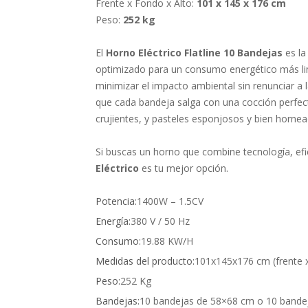
Frente x Fondo x Alto:
101 x 145 x 176 cm
Peso:
252 kg
El
Horno Eléctrico Flatline 10 Bandejas
es la
optimizado para un consumo energético más li
minimizar el impacto ambiental sin renunciar a 
que cada bandeja salga con una cocción perfe
crujientes, y pasteles esponjosos y bien hornea
Si buscas un horno que combine tecnología, efici
Eléctrico
es tu mejor opción.
Potencia:
1400W – 1.5CV
Energía:
380 V / 50 Hz
Consumo:
19.88 KW/H
Medidas del producto:
101x145x176 cm (frente x
Peso:
252 Kg
Bandejas:
10 bandejas de 58×68 cm o 10 bande