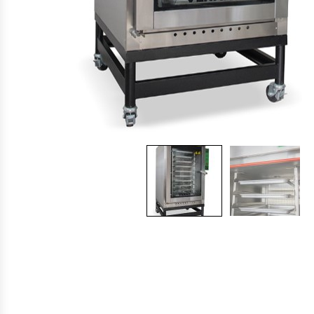
Cocinas Industriales
Encimeras Eléctricas
Congeladoras Tapa De Vidrio
Congeladoras Tapa Dura
Congeladores Verticales
Coolers / Visicoolers
Cortadoras De Fiambre
Cortadoras De Huesos