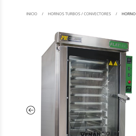
Barquilleras
INICIO
HORNOS TURBOS / CONVECTORES
HORNO 
Batidoras
Bolsas De Sellado Al Vacío
Cafeteras
Calentadores De Platos
Cámaras Fermentadoras
Campanas Industriales
Carros Bandejeros
Cocedoras De Pastas