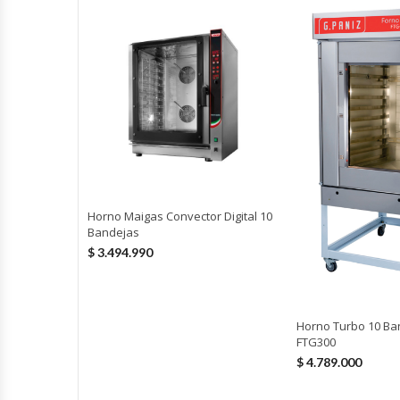
Módulos De Acero Inoxidable
Moledoras De Carne
Molinillos Para Café
Mural De Lácteos
Ofertas Del Mes
Horno Maigas Convector Digital 10
Bandejas
$
3.494.990
Ollas Arroceras
Ovilladoras – Divisoras De Masa
Horno Turbo 10 Ba
FTG300
Peladora De Papas
$
4.789.000
Picador De Hielo