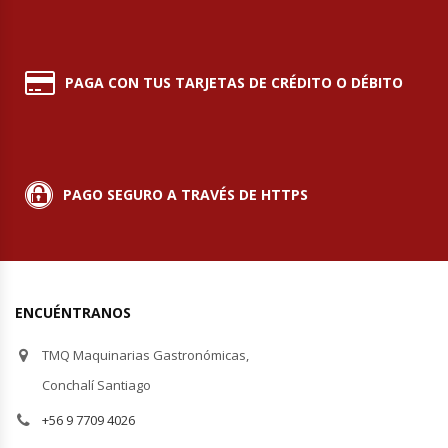
Hornos Turbos / Convectores
Hornos Industriales
PAGA CON TUS TARJETAS DE CRÉDITO O DÉBITO
Laminadora De Masas
Lavafondos
PAGO SEGURO A TRAVÉS DE HTTPS
Lavavajillas
Licuadoras Industriales
ENCUÉNTRANOS
Mesones De Trabajo
TMQ Maquinarias Gastronómicas,
Mesones Refrigerados
Conchalí Santiago
+56 9 7709 4026
Mesones Saladette