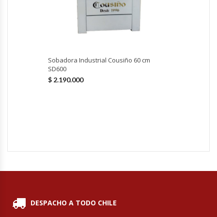
Fabricadoras De Hielo
Formadora De Pizza
Freidoras Industriales
Sobadora Industrial Cousiño 60 cm
SD600
$
2.190.000
Frigobar
Granizadoras
Hervidores / Percoladores
Hornos A Piso Y Pizzeros
Hornos Cocción Acelerada
DESPACHO A TODO CHILE
Hornos Eléctricos