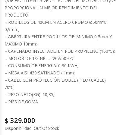
QUE FACILITAN LA VENTILACIÓN DEL MOTOR, LO QUE
PROPORCIONA UN MEJOR RENDIMIENTO DEL
Cocinas Industriales
PRODUCTO.
– RODILLOS DE 40CM EN ACERO CROMO Ø50mm/
Encimeras Eléctricas
0,9mm;
– ABERTURA ENTRE RODILLOS DE: MÍNIMO 0,5mm Y
MÁXIMO 10mm;
Congeladoras Tapa De Vidrio
– CARENADO INYECTADO EN POLIPROPILENO (160ºC);
– MOTOR DE 1/3 HP – 220V/50HZ;
Congeladoras Tapa Dura
– CONSUMO DE ENERGÍA: 0,30 KWH;
– MESA AISI 430 SATINADO / 1mm;
Congeladores Verticales
– CABLE CON PROTECCIÓN DOBLE (HILO+CABLE)
70ºC;
Coolers / Visicoolers
– PESO NETO(KG): 10,35;
– PIES DE GOMA.
Cortadoras De Fiambre
$
329.000
Cortadoras De Huesos
Disponibilidad:
Out Of Stock