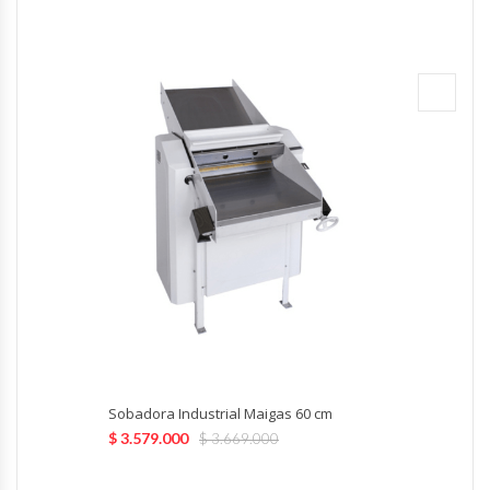
Fabricadoras De Hielo
Formadora De Pizza
Freidoras Industriales
Frigobar
Granizadoras
Hervidores / Percoladores
Hornos A Piso Y Pizzeros
Hornos Cocción Acelerada
Sobadora Industrial Maigas 60 cm
$
3.579.000
$
3.669.000
Hornos Eléctricos