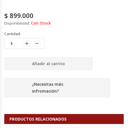
Cutters
$
899.000
Dispensadores De Salsas
Con Stock
Disponibilidad:
Embutidoras
Cantidad:
Estanterías Y Repisas
Exhibidoras De Productos Calientes
Añadir al carrito
Expendedoras De Jugo
¿Necesitas más
Exprimidor De Naranjas
infromación?
Exprimidoras De Cítricos
Extractoras De Jugos
PRODUCTOS RELACIONADOS