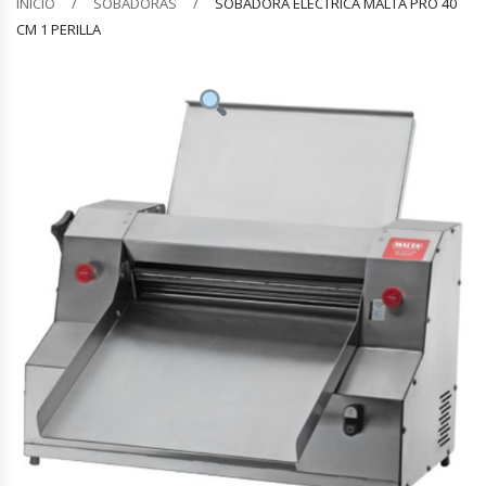
INICIO
SOBADORAS
SOBADORA ELÉCTRICA MALTA PRO 40
CM 1 PERILLA
Barquilleras
Batidoras
Bolsas De Sellado Al Vacío
Cafeteras
Calentadores De Platos
Cámaras Fermentadoras
Campanas Industriales
Carros Bandejeros
Cocedoras De Pastas