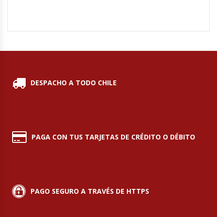
Hornos Turbos / Convectores
Hornos Industriales
Laminadora De Masas
DESPACHO A TODO CHILE
Lavafondos
Lavavajillas
Licuadoras Industriales
PAGA CON TUS TARJETAS DE CRÉDITO O DÉBITO
Mesones De Trabajo
Mesones Refrigerados
PAGO SEGURO A TRAVÉS DE HTTPS
Mesones Saladette