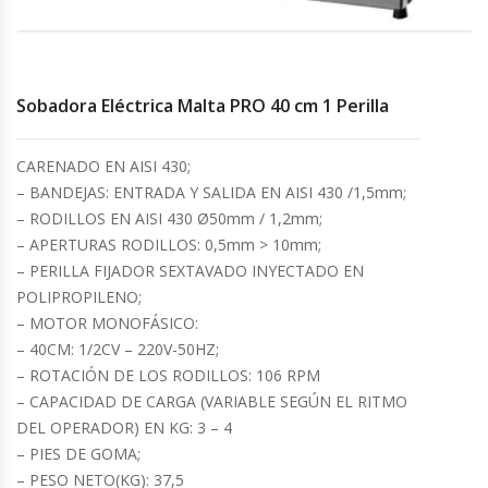
Cocinas Industriales
Sobadora Eléctrica Malta PRO 40 cm 1 Perilla
Encimeras Eléctricas
Congeladoras Tapa De Vidrio
CARENADO EN AISI 430;
– BANDEJAS: ENTRADA Y SALIDA EN AISI 430 /1,5mm;
Congeladoras Tapa Dura
– RODILLOS EN AISI 430 Ø50mm / 1,2mm;
– APERTURAS RODILLOS: 0,5mm > 10mm;
– PERILLA FIJADOR SEXTAVADO INYECTADO EN
Congeladores Verticales
POLIPROPILENO;
– MOTOR MONOFÁSICO:
Coolers / Visicoolers
– 40CM: 1/2CV – 220V-50HZ;
– ROTACIÓN DE LOS RODILLOS: 106 RPM
Cortadoras De Fiambre
– CAPACIDAD DE CARGA (VARIABLE SEGÚN EL RITMO
DEL OPERADOR) EN KG: 3 – 4
Cortadoras De Huesos
– PIES DE GOMA;
– PESO NETO(KG): 37,5