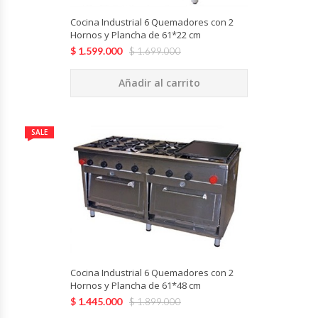
Hornos Turbos / Convectores
Cocina Industrial 6 Quemadores con 2
Hornos y Plancha de 61*22 cm
$
1.599.000
$
1.699.000
Hornos Industriales
Añadir al carrito
Laminadora De Masas
Lavafondos
SALE
Lavavajillas
Licuadoras Industriales
Mesones De Trabajo
Cocina Industrial 6 Quemadores con 2
Mesones Refrigerados
Hornos y Plancha de 61*48 cm
$
1.445.000
$
1.899.000
Mesones Saladette