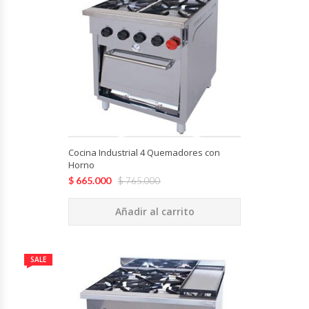
Cocinas Industriales
Encimeras Eléctricas
Congeladoras Tapa De Vidrio
Congeladoras Tapa Dura
Cocina Industrial 4 Quemadores con
Horno
Congeladores Verticales
$
665.000
$
765.000
Coolers / Visicoolers
Añadir al carrito
Cortadoras De Fiambre
SALE
Cortadoras De Huesos