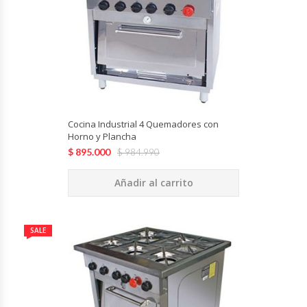
Cutters
Dispensadores De Salsas
Embutidoras
Estanterías Y Repisas
Cocina Industrial 4 Quemadores con
Horno y Plancha
Exhibidoras De Productos Calientes
$
895.000
$
984.990
Expendedoras De Jugo
Añadir al carrito
Exprimidor De Naranjas
SALE
Exprimidoras De Cítricos
Extractoras De Jugos