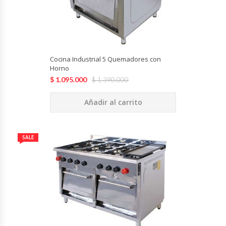
Fabricadoras De Hielo
Formadora De Pizza
Cocina Industrial 5 Quemadores con
Freidoras Industriales
Horno
$
1.095.000
$
1.390.000
Frigobar
Añadir al carrito
Granizadoras
Hervidores / Percoladores
SALE
Hornos A Piso Y Pizzeros
Hornos Cocción Acelerada
Hornos Eléctricos