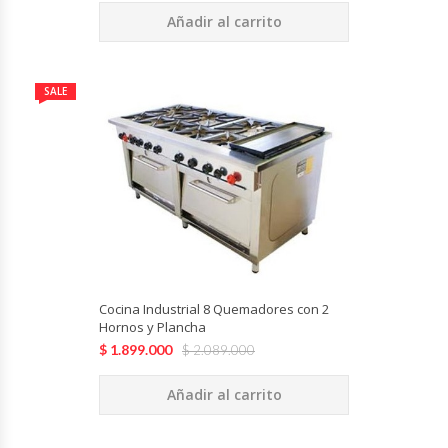
Añadir al carrito
Módulos De Acero Inoxidable
Moledoras De Carne
SALE
Molinillos Para Café
Mural De Lácteos
Ofertas Del Mes
Ollas Arroceras
Cocina Industrial 8 Quemadores con 2
Hornos y Plancha
Ovilladoras – Divisoras De Masa
$
1.899.000
$
2.089.000
Añadir al carrito
Peladora De Papas
Picador De Hielo