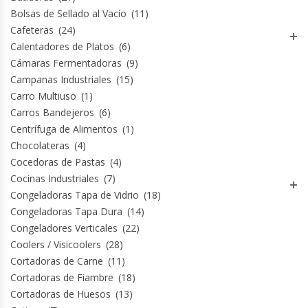
Revolvedoras De Masas
Bolsas de Sellado al Vacío
(11)
Cafeteras
(24)
Roller Hot Dog
Calentadores de Platos
(6)
Cámaras Fermentadoras
(9)
Salseras
Campanas Industriales
(15)
Carro Multiuso
(1)
Selladoras
Carros Bandejeros
(6)
Centrífuga de Alimentos
(1)
Chocolateras
(4)
Selladoras Al Vacío
Cocedoras de Pastas
(4)
Cocinas Industriales
(7)
Shawarmas
Congeladoras Tapa de Vidrio
(18)
Congeladoras Tapa Dura
(14)
Sin Categoría
Congeladores Verticales
(22)
Coolers / Visicoolers
(28)
Sobadoras
Cortadoras de Carne
(11)
Cortadoras de Fiambre
(18)
Sushi Case
Cortadoras de Huesos
(13)