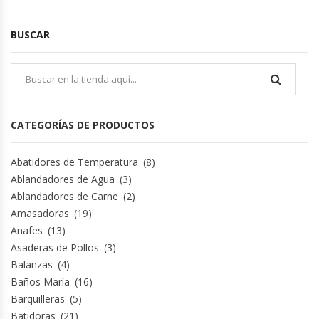
BUSCAR
Planchas Churrasqueras
Procesadoras De Alimentos
Puntos De Venta
CATEGORÍAS DE PRODUCTOS
Rallador De Pan
Abatidores de Temperatura
(8)
Ablandadores de Agua
(3)
Ralladoras De Queso
Ablandadores de Carne
(2)
Amasadoras
(19)
Rebanadoras De Pan De Molde
Anafes
(13)
Asaderas de Pollos
(3)
Refrigeradores Industriales
Balanzas
(4)
Baños María
(16)
Repuestos Hornos Turbos
Barquilleras
(5)
Batidoras
(21)