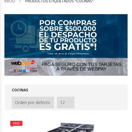
INICIO
PRODUCTOS ETIQUETADOS “COCINAS”
Barquilleras
Batidoras
Bolsas De Sellado Al Vacío
Cafeteras
Calentadores De Platos
Cámaras Fermentadoras
COCINAS
Campanas Industriales
Carros Bandejeros
SALE
Cocedoras De Pastas