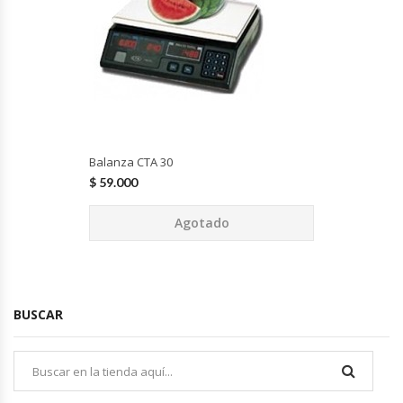
Fabricadoras De Hielo
Formadora De Pizza
Freidoras Industriales
Frigobar
Balanza CTA 30
$
59.000
Granizadoras
Agotado
Hervidores / Percoladores
Hornos A Piso Y Pizzeros
BUSCAR
Hornos Cocción Acelerada
Hornos Eléctricos