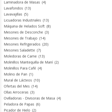
Laminadora de Masas
(4)
Revolvedoras De Masas
Lavafondos
(13)
Lavavajillas
(5)
Roller Hot Dog
Licuadoras Industriales
(13)
Máquina de Helados Soft
(8)
Salseras
Mesones de Desconche
(3)
Mesones de Trabajo
(14)
Selladoras
Mesones Refrigerados
(20)
Mesones Saladette
(7)
Selladoras Al Vacío
Moledoras de Carne
(13)
Molinillos Mantequilla de Maní
(2)
Shawarmas
Molinillos Para Café
(4)
Molino de Pan
(1)
Sin Categoría
Mural de Lácteos
(10)
Ofertas del Mes
(14)
Sobadoras
Ollas Arroceras
(3)
Ovilladoras - Divisoras de Masa
(4)
Peladora de Papas
(6)
Sushi Case
Picador de Hielo
(2)