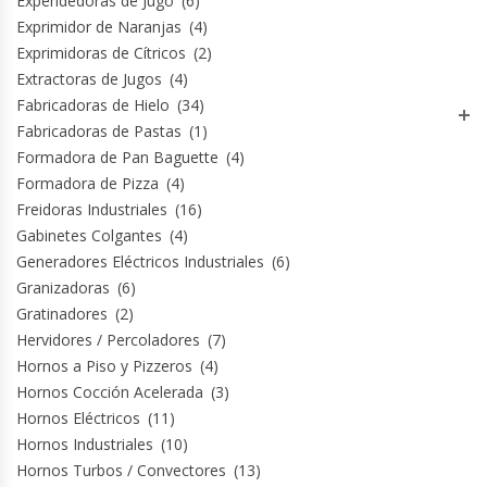
Expendedoras de Jugo
(6)
Exprimidor de Naranjas
(4)
Exprimidoras de Cítricos
(2)
Planchas Churrasqueras
Extractoras de Jugos
(4)
Fabricadoras de Hielo
(34)
Procesadoras De Alimentos
Fabricadoras de Pastas
(1)
Formadora de Pan Baguette
(4)
Puntos De Venta
Formadora de Pizza
(4)
Freidoras Industriales
(16)
Rallador De Pan
Gabinetes Colgantes
(4)
Generadores Eléctricos Industriales
(6)
Ralladoras De Queso
Granizadoras
(6)
Gratinadores
(2)
Rebanadoras De Pan De Molde
Hervidores / Percoladores
(7)
Hornos a Piso y Pizzeros
(4)
Refrigeradores Industriales
Hornos Cocción Acelerada
(3)
Hornos Eléctricos
(11)
Repuestos Hornos Turbos
Hornos Industriales
(10)
Hornos Turbos / Convectores
(13)