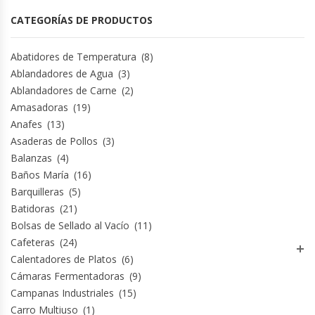
Hornos Turbos / Convectores
CATEGORÍAS DE PRODUCTOS
Hornos Industriales
Abatidores de Temperatura
(8)
Ablandadores de Agua
(3)
Ablandadores de Carne
(2)
Laminadora De Masas
Amasadoras
(19)
Anafes
(13)
Lavafondos
Asaderas de Pollos
(3)
Balanzas
(4)
Lavavajillas
Baños María
(16)
Barquilleras
(5)
Licuadoras Industriales
Batidoras
(21)
Bolsas de Sellado al Vacío
(11)
Mesones De Trabajo
Cafeteras
(24)
Calentadores de Platos
(6)
Mesones Refrigerados
Cámaras Fermentadoras
(9)
Campanas Industriales
(15)
Mesones Saladette
Carro Multiuso
(1)