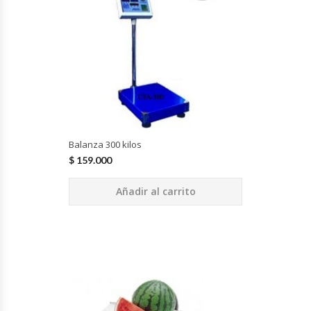
Cutters
Dispensadores De Salsas
Embutidoras
Estanterías Y Repisas
Balanza 300 kilos
Exhibidoras De Productos Calientes
$
159.000
Expendedoras De Jugo
Añadir al carrito
Exprimidor De Naranjas
Exprimidoras De Cítricos
Extractoras De Jugos