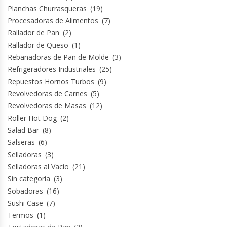
Planchas Churrasqueras
(19)
Termos
Procesadoras de Alimentos
(7)
Rallador de Pan
(2)
Tostadoras De Pan
Rallador de Queso
(1)
Rebanadoras de Pan de Molde
(3)
Vitrinas Carniceras
Refrigeradores Industriales
(25)
Repuestos Hornos Turbos
(9)
Vitrinas Pasteleras
Revolvedoras de Carnes
(5)
Revolvedoras de Masas
(12)
Vitrinas Refrigeradas
Roller Hot Dog
(2)
Salad Bar
(8)
Salseras
(6)
Selladoras
(3)
Selladoras al Vacío
(21)
Sin categoría
(3)
Sobadoras
(16)
Sushi Case
(7)
Termos
(1)