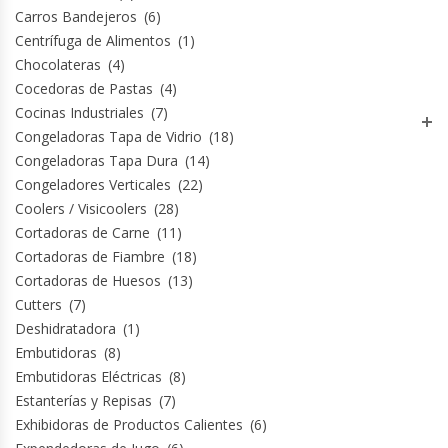
Carros Bandejeros
(6)
Módulos De Acero Inoxidable
Centrífuga de Alimentos
(1)
Chocolateras
(4)
Cocedoras de Pastas
(4)
Moledoras De Carne
Cocinas Industriales
(7)
Congeladoras Tapa de Vidrio
(18)
Molinillos Para Café
Congeladoras Tapa Dura
(14)
Congeladores Verticales
(22)
Mural De Lácteos
Coolers / Visicoolers
(28)
Cortadoras de Carne
(11)
Ofertas Del Mes
Cortadoras de Fiambre
(18)
Cortadoras de Huesos
(13)
Ollas Arroceras
Cutters
(7)
Deshidratadora
(1)
Ovilladoras – Divisoras De Masa
Embutidoras
(8)
Embutidoras Eléctricas
(8)
Peladora De Papas
Estanterías y Repisas
(7)
Exhibidoras de Productos Calientes
(6)
Picador De Hielo