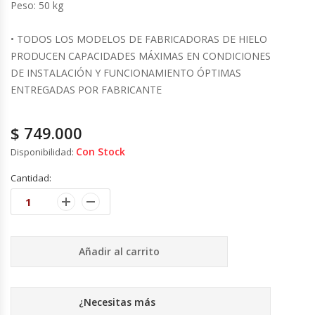
Cutters
Peso: 50 kg
• TODOS LOS MODELOS DE FABRICADORAS DE HIELO
Dispensadores De Salsas
PRODUCEN CAPACIDADES MÁXIMAS EN CONDICIONES
DE INSTALACIÓN Y FUNCIONAMIENTO ÓPTIMAS
Embutidoras
ENTREGADAS POR FABRICANTE
Estanterías Y Repisas
$
749.000
Exhibidoras De Productos Calientes
Con Stock
Disponibilidad:
Cantidad:
Expendedoras De Jugo
Exprimidor De Naranjas
Añadir al carrito
Exprimidoras De Cítricos
Extractoras De Jugos
¿Necesitas más