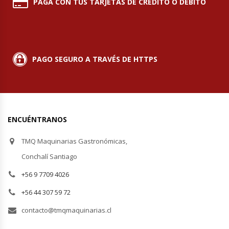
PAGA CON TUS TARJETAS DE CRÉDITO O DÉBITO
Módulos De Acero Inoxidable
Moledoras De Carne
PAGO SEGURO A TRAVÉS DE HTTPS
Molinillos Para Café
Mural De Lácteos
ENCUÉNTRANOS
Ofertas Del Mes
TMQ Maquinarias Gastronómicas,
Ollas Arroceras
Conchalí Santiago
+56 9 7709 4026
Ovilladoras – Divisoras De Masa
+56 44 307 59 72
Peladora De Papas
contacto@tmqmaquinarias.cl
Picador De Hielo