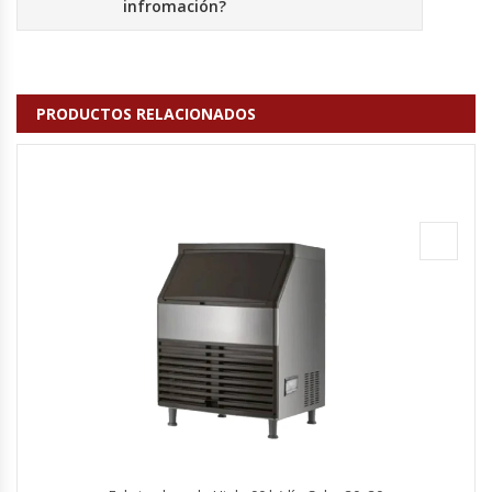
infromación?
Fabricadoras De Hielo
Formadora De Pizza
PRODUCTOS RELACIONADOS
Freidoras Industriales
Frigobar
Granizadoras
Hervidores / Percoladores
Hornos A Piso Y Pizzeros
Hornos Cocción Acelerada
Hornos Eléctricos