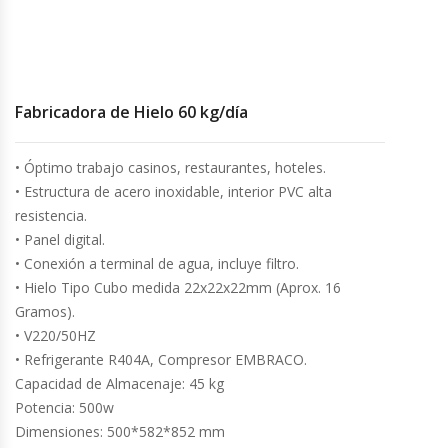
Cocinas Industriales
Encimeras Eléctricas
Fabricadora de Hielo 60 kg/día
Congeladoras Tapa De Vidrio
• Óptimo trabajo casinos, restaurantes, hoteles.
• Estructura de acero inoxidable, interior PVC alta
Congeladoras Tapa Dura
resistencia.
• Panel digital.
Congeladores Verticales
• Conexión a terminal de agua, incluye filtro.
• Hielo Tipo Cubo medida 22x22x22mm (Aprox. 16
Coolers / Visicoolers
Gramos).
• V220/50HZ
Cortadoras De Fiambre
• Refrigerante R404A, Compresor EMBRACO.
Capacidad de Almacenaje: 45 kg
Cortadoras De Huesos
Potencia: 500w
Dimensiones: 500*582*852 mm