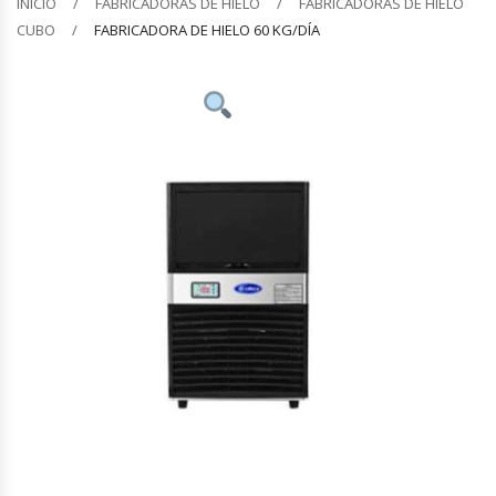
INICIO
FABRICADORAS DE HIELO
FABRICADORAS DE HIELO
CUBO
FABRICADORA DE HIELO 60 KG/DÍA
Barquilleras
Batidoras
Bolsas De Sellado Al Vacío
Cafeteras
Calentadores De Platos
Cámaras Fermentadoras
Campanas Industriales
Carros Bandejeros
Cocedoras De Pastas