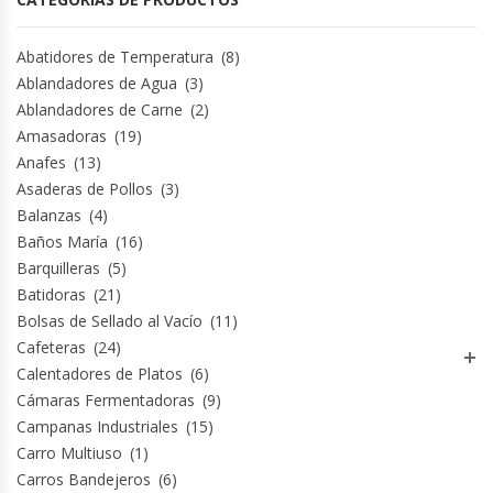
Módulos De Acero Inoxidable
Abatidores de Temperatura
(8)
Ablandadores de Agua
(3)
Moledoras De Carne
Ablandadores de Carne
(2)
Amasadoras
(19)
Molinillos Para Café
Anafes
(13)
Asaderas de Pollos
(3)
Mural De Lácteos
Balanzas
(4)
Baños María
(16)
Ofertas Del Mes
Barquilleras
(5)
Batidoras
(21)
Bolsas de Sellado al Vacío
(11)
Ollas Arroceras
Cafeteras
(24)
Calentadores de Platos
(6)
Ovilladoras – Divisoras De Masa
Cámaras Fermentadoras
(9)
Campanas Industriales
(15)
Peladora De Papas
Carro Multiuso
(1)
Carros Bandejeros
(6)
Picador De Hielo