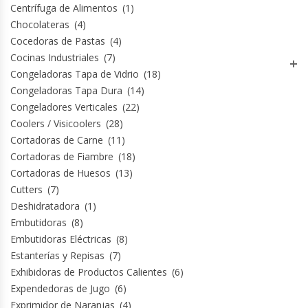
Centrífuga de Alimentos
(1)
Chocolateras
(4)
Planchas Churrasqueras
Cocedoras de Pastas
(4)
Cocinas Industriales
(7)
Procesadoras De Alimentos
Congeladoras Tapa de Vidrio
(18)
Congeladoras Tapa Dura
(14)
Puntos De Venta
Congeladores Verticales
(22)
Coolers / Visicoolers
(28)
Rallador De Pan
Cortadoras de Carne
(11)
Cortadoras de Fiambre
(18)
Cortadoras de Huesos
(13)
Ralladoras De Queso
Cutters
(7)
Deshidratadora
(1)
Rebanadoras De Pan De Molde
Embutidoras
(8)
Embutidoras Eléctricas
(8)
Refrigeradores Industriales
Estanterías y Repisas
(7)
Exhibidoras de Productos Calientes
(6)
Repuestos Hornos Turbos
Expendedoras de Jugo
(6)
Exprimidor de Naranjas
(4)