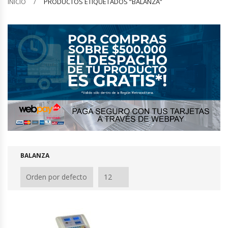
INICIO
PRODUCTOS ETIQUETADOS “BALANZA”
Barquilleras
Batidoras
Bolsas De Sellado Al Vacío
Cafeteras
Calentadores De Platos
Cámaras Fermentadoras
BALANZA
Campanas Industriales
Carros Bandejeros
Cocedoras De Pastas