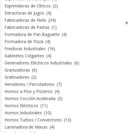
Revolvedoras De Masas
Exprimidoras de Cítricos
(2)
Extractoras de Jugos
(4)
Roller Hot Dog
Fabricadoras de Hielo
(34)
Fabricadoras de Pastas
(1)
Salseras
Formadora de Pan Baguette
(4)
Formadora de Pizza
(4)
Selladoras
Freidoras Industriales
(16)
Gabinetes Colgantes
(4)
Generadores Eléctricos Industriales
(6)
Selladoras Al Vacío
Granizadoras
(6)
Gratinadores
(2)
Shawarmas
Hervidores / Percoladores
(7)
Hornos a Piso y Pizzeros
(4)
Sin Categoría
Hornos Cocción Acelerada
(3)
Hornos Eléctricos
(11)
Sobadoras
Hornos Industriales
(10)
Hornos Turbos / Convectores
(13)
Sushi Case
Laminadora de Masas
(4)