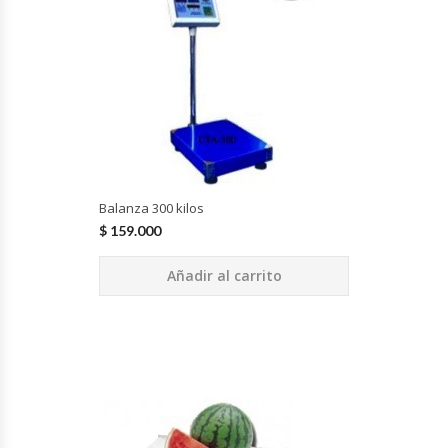
Cutters
Dispensadores De Salsas
Embutidoras
Estanterías Y Repisas
Balanza 300 kilos
Exhibidoras De Productos Calientes
$
159.000
Expendedoras De Jugo
Añadir al carrito
Exprimidor De Naranjas
Exprimidoras De Cítricos
Extractoras De Jugos