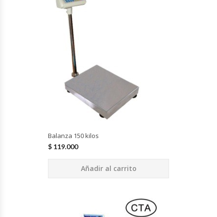
Cocinas Industriales
Encimeras Eléctricas
Congeladoras Tapa De Vidrio
Congeladoras Tapa Dura
Congeladores Verticales
Balanza 150 kilos
Coolers / Visicoolers
$
119.000
Añadir al carrito
Cortadoras De Fiambre
Cortadoras De Huesos