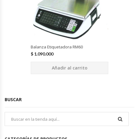
Hornos Turbos / Convectores
Hornos Industriales
Laminadora De Masas
Balanza Etiquetadora RM60
$
1.090.000
Lavafondos
Añadir al carrito
Lavavajillas
Licuadoras Industriales
BUSCAR
Mesones De Trabajo
Mesones Refrigerados
Mesones Saladette
CATEGORÍAS DE PRODUCTOS