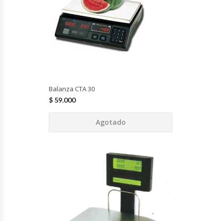
Fabricadoras De Hielo
Formadora De Pizza
Freidoras Industriales
Frigobar
Balanza CTA 30
$
59.000
Granizadoras
Agotado
Hervidores / Percoladores
Hornos A Piso Y Pizzeros
Hornos Cocción Acelerada
Hornos Eléctricos