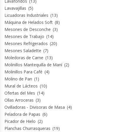
Lavafondos
(13)
Termos
Lavavajillas
(5)
Licuadoras Industriales
(13)
Tostadoras De Pan
Máquina de Helados Soft
(8)
Mesones de Desconche
(3)
Vitrinas Carniceras
Mesones de Trabajo
(14)
Mesones Refrigerados
(20)
Mesones Saladette
(7)
Vitrinas Pasteleras
Moledoras de Carne
(13)
Molinillos Mantequilla de Maní
(2)
Vitrinas Refrigeradas
Molinillos Para Café
(4)
Molino de Pan
(1)
Mural de Lácteos
(10)
Ofertas del Mes
(14)
Ollas Arroceras
(3)
Ovilladoras - Divisoras de Masa
(4)
Peladora de Papas
(6)
Picador de Hielo
(2)
Planchas Churrasqueras
(19)